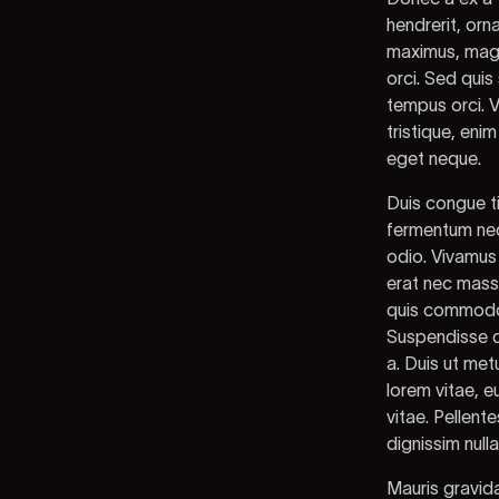
hendrerit, orn
maximus, magna
orci. Sed quis
tempus orci. V
tristique, eni
eget neque.
Duis congue ti
fermentum neq
odio. Vivamus 
erat nec massa
quis commodo m
Suspendisse d
a. Duis ut met
lorem vitae, e
vitae. Pellent
dignissim nulla
Mauris gravida