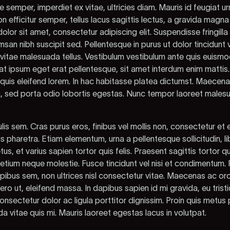
 semper, imperdiet ex vitae, ultricies diam. Mauris id feugiat ur
on efficitur semper, tellus lacus sagittis lectus, a gravida magna
lor sit amet, consectetur adipiscing elit. Suspendisse fringilla
san nibh suscipit sed. Pellentesque in purus ut dolor tincidunt
 vitae malesuada tellus. Vestibulum vestibulum ante quis euismo
t ipsum eget erat pellentesque, sit amet interdum enim mattis.
, quis eleifend lorem. In hac habitasse platea dictumst. Maecena
, sed porta odio lobortis egestas. Nunc tempor laoreet malesua
lis sem. Cras purus eros, finibus vel mollis non, consectetur et 
us pharetra. Etiam elementum, urna a pellentesque sollicitudin, l
us, et varius sapien tortor quis felis. Praesent sagittis tortor qu
pretium neque molestie. Fusce tincidunt vel nisi et condimentum.
bus sem, non ultrices nisl consectetur vitae. Maecenas ac orci 
bero ut, eleifend massa. In dapibus sapien id mi gravida, eu trist
nsectetur dolor ac ligula porttitor dignissim. Proin quis metus
ida vitae quis mi. Mauris laoreet egestas lacus in volutpat.