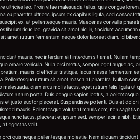
are ultricies leo. Proin vitae malesuada tellus, quis congue lor
 eu pharetra ultrices, ipsum ex dapibus ligula, sed consectetur
 suscipit ex, at pellentesque mauris. Maecenas convallis pharet
estibulum risus leo, gravida sit amet nisl in, tincidunt accumsa
m sit amet rutrum fermentum, neque dolor laoreet diam, id bibend
ncidunt mauris, nec interdum elit interdum sit amet. Nullam tem
ue ornare vehicula. Nulla orci metus, semper eget augue ac, or
pretium, mauris id efficitur tristique, lacus massa fermentum est, 
. Pellentesque rutrum sit amet massa at pharetra. Nullam conval
alesuada, diam arcu mollis lacus, eget rutrum felis ligula ut 
ictum rutrum porta. Duis congue sapien lectus, a pellentesque
us et justo auctor placerat. Suspendisse potenti. Duis et dolor ia
uismod mauris. Pellentesque volutpat mauris sem, non sagittis n
esque nunc lacus, placerat et ipsum sed, semper lacinia nibh. Eti
, at egestas velit.
 orci quis neque pellentesque molestie. Nam aliquam tincidunt fa