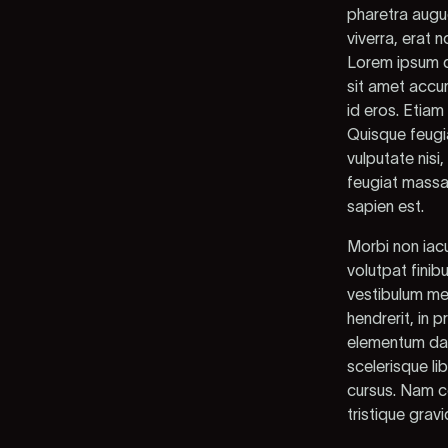
pharetra augue
viverra, erat n
Lorem ipsum do
sit amet accum
id eros. Etiam
Quisque feugia
vulputate nisi
feugiat massa
sapien est.
Morbi non iacu
volutpat finib
vestibulum met
hendrerit, in 
elementum dapi
scelerisque li
cursus. Nam co
tristique grav