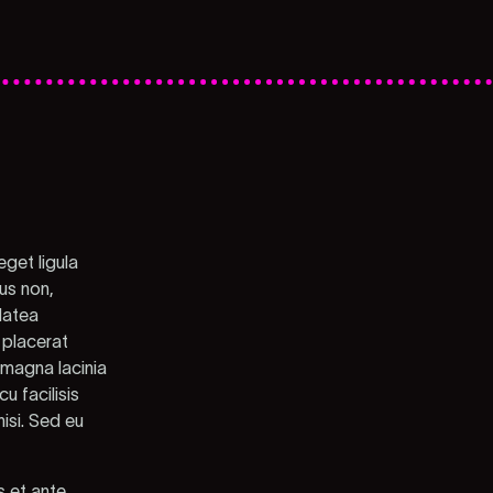
eget ligula
us non,
platea
 placerat
 magna lacinia
u facilisis
isi. Sed eu
s et ante