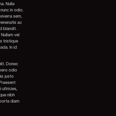
na. Nulla
 nunc in odio.
 viverra sem,
 venenatis ac
d blandit.
 Nullam vel
s tristique
da. In id
elit. Donec
ibero odio
is justo
 Praesent
ultricies,
ique nibh
 porta diam