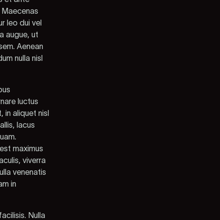
em. Maecenas
 leo dui vel
ra augue, ut
n sem. Aenean
um nulla nisl
pus
nare luctus
in aliquet nisl
lis, lacus
quam.
 est maximus
culis, viverra
ulla venenatis
am in
cilisis. Nulla