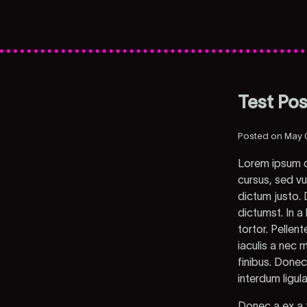
Test Pos
Posted on May 
Lorem ipsum do
cursus, sed v
dictum justo. 
dictumst. In a
tortor. Pelle
iaculis a nec 
finibus. Donec
interdum ligul
Donec a ex a t