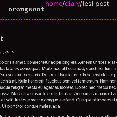
|
home
/
diary
/
test post
orangecat
t
02, 2026
lor sit amet, consectetur adipiscing elit. Aenean ultrices erat 
ulputate ex consequat. Morbi nec elit euismod, condimentum ris
Duis ac ultrices mauris. Donec ut lacinia ante. In hac habitasse 
 lacinia mi. Nulla hendrerit faucibus sem vel fermentum. Nam non
ntesque feugiat metus eu egestas laoreet. Donec nec metus nec
massa. Morbi accumsan lobortis facilisis. Aenean ac mauris et arc
 et velit tristique massa congue eleifend. Quisque at imperdiet n
a. Ut porttitor congue malesuada.
ortor vulputate aliquam ac eu eros. Praesent odio enim, ultrice